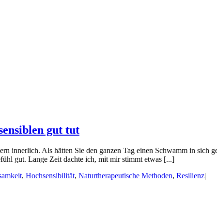
nsiblen gut tut
ern innerlich. Als hätten Sie den ganzen Tag einen Schwamm in sich ge
hl gut. Lange Zeit dachte ich, mit mir stimmt etwas [...]
samkeit
,
Hochsensibilität
,
Naturtherapeutische Methoden
,
Resilienz
|