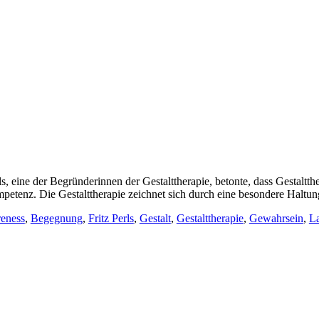
 eine der Begründerinnen der Gestalttherapie, betonte, dass Gestaltt
petenz. Die Gestalttherapie zeichnet sich durch eine besondere Haltung
eness
,
Begegnung
,
Fritz Perls
,
Gestalt
,
Gestalttherapie
,
Gewahrsein
,
La