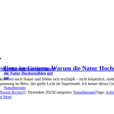
silienz im Grünen: Warum die Natur Hochse
Resilienz im Grünen: Warum
die Natur Hochsensiblen gut
tut
 kommen nach Hause und fühlen sich erschöpft – nicht körperlich, sond
pannung im Büro, das grelle Licht im Supermarkt. Ich kenne dieses Gefü
Naturtherapie
Naomi Becker
|
2. Dezember 2025
|
Categories:
Naturtherapie
|
Tags:
Acht
d More