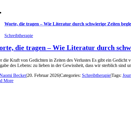
Worte, die tragen – Wie Literatur durch schwierige Zeiten begl
Schreibtherapie
rte, die tragen – Wie Literatur durch schw
r die Kraft von Gedichten in Zeiten des Verlustes Es gibt ein Gedicht v
abe des Lebens: zu lieben in der Gewissheit, dass wir sterblich sind und 
Naomi Becker
|
20. Februar 2026
|
Categories:
Schreibtherapie
|
Tags:
Jour
d More