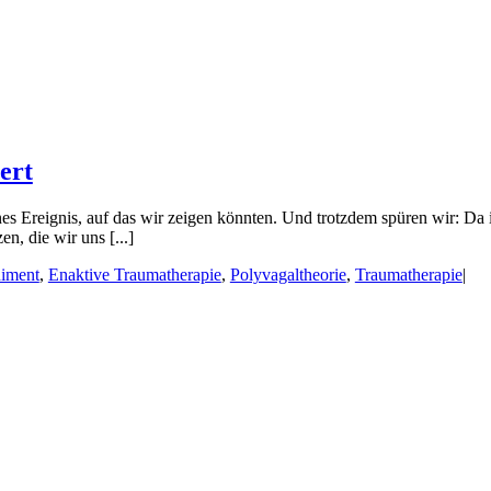
ert
es Ereignis, auf das wir zeigen könnten. Und trotzdem spüren wir: Da i
n, die wir uns [...]
iment
,
Enaktive Traumatherapie
,
Polyvagaltheorie
,
Traumatherapie
|