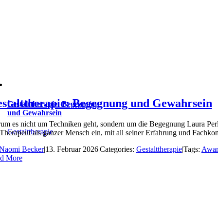
stalttherapie: Begegnung und Gewahrsein
Gestalttherapie: Begegnung
und Gewahrsein
um es nicht um Techniken geht, sondern um die Begegnung Laura Perls,
Gestalttherapie
 Therapeut als ganzer Mensch ein, mit all seiner Erfahrung und Fachkom
Naomi Becker
|
13. Februar 2026
|
Categories:
Gestalttherapie
|
Tags:
Awar
d More