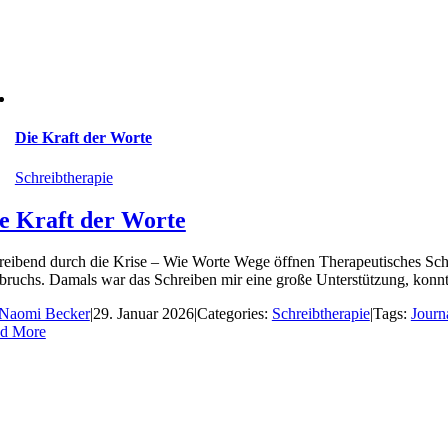
Die Kraft der Worte
Schreibtherapie
e Kraft der Worte
reibend durch die Krise – Wie Worte Wege öffnen Therapeutisches Schre
ruchs. Damals war das Schreiben mir eine große Unterstützung, konnte i
Naomi Becker
|
29. Januar 2026
|
Categories:
Schreibtherapie
|
Tags:
Journ
d More