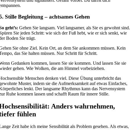
Nervensystem und signalisiert: Gefahr vorbei. Du darfst dich
entspannen.
5. Stille Begleitung – achtsames Gehen
So geht’s:
Gehen Sie langsam. Viel langsamer, als Sie es gewohnt sind
Spüren Sie jeden Schritt: wie sich der Fuß hebt, wie er sich senkt, wie
der Boden Sie trägt.
Gehen Sie ohne Ziel. Kein Ort, an dem Sie ankommen müssen. Kein
Tempo, das Sie halten müssen. Nur Schritt für Schritt.
Wenn Gedanken kommen, lassen Sie sie kommen. Und lassen Sie sie
wieder gehen. Wie Wolken, die am Himmel vorbeiziehen.
Hochsensible Menschen denken viel. Diese Übung unterbricht das
gewohnte Muster, indem sie die Aufmerksamkeit auf etwas Einfaches,
Körperliches lenkt. Der langsame Rhythmus kann das Nervensystem
zur Ruhe kommen lassen und schafft Raum für innere Stille.
Hochsensibilität: Anders wahrnehmen,
tiefer fühlen
Lange Zeit habe ich meine Sensibilität als Problem gesehen. Als etwas,