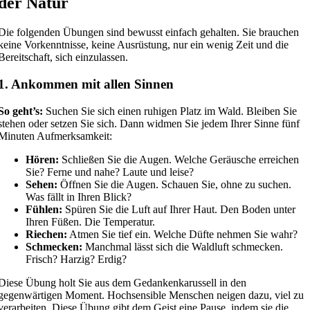
der Natur
Die folgenden Übungen sind bewusst einfach gehalten. Sie brauchen
keine Vorkenntnisse, keine Ausrüstung, nur ein wenig Zeit und die
Bereitschaft, sich einzulassen.
1. Ankommen mit allen Sinnen
So geht’s:
Suchen Sie sich einen ruhigen Platz im Wald. Bleiben Sie
stehen oder setzen Sie sich. Dann widmen Sie jedem Ihrer Sinne fünf
Minuten Aufmerksamkeit:
Hören:
Schließen Sie die Augen. Welche Geräusche erreichen
Sie? Ferne und nahe? Laute und leise?
Sehen:
Öffnen Sie die Augen. Schauen Sie, ohne zu suchen.
Was fällt in Ihren Blick?
Fühlen:
Spüren Sie die Luft auf Ihrer Haut. Den Boden unter
Ihren Füßen. Die Temperatur.
Riechen:
Atmen Sie tief ein. Welche Düfte nehmen Sie wahr?
Schmecken:
Manchmal lässt sich die Waldluft schmecken.
Frisch? Harzig? Erdig?
Diese Übung holt Sie aus dem Gedankenkarussell in den
gegenwärtigen Moment. Hochsensible Menschen neigen dazu, viel zu
verarbeiten. Diese Übung gibt dem Geist eine Pause, indem sie die