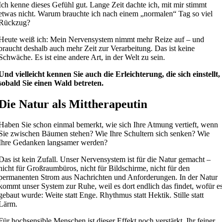
Ich kenne dieses Gefühl gut. Lange Zeit dachte ich, mit mir stimmt
etwas nicht. Warum brauchte ich nach einem „normalen“ Tag so viel
Rückzug?
Heute weiß ich: Mein Nervensystem nimmt mehr Reize auf – und
braucht deshalb auch mehr Zeit zur Verarbeitung. Das ist keine
Schwäche. Es ist eine andere Art, in der Welt zu sein.
Und vielleicht kennen Sie auch die Erleichterung, die sich einstellt,
sobald Sie einen Wald betreten.
Die Natur als Mittherapeutin
Haben Sie schon einmal bemerkt, wie sich Ihre Atmung vertieft, wenn
Sie zwischen Bäumen stehen? Wie Ihre Schultern sich senken? Wie
Ihre Gedanken langsamer werden?
Das ist kein Zufall. Unser Nervensystem ist für die Natur gemacht –
nicht für Großraumbüros, nicht für Bildschirme, nicht für den
permanenten Strom aus Nachrichten und Anforderungen. In der Natur
kommt unser System zur Ruhe, weil es dort endlich das findet, wofür e
gebaut wurde: Weite statt Enge. Rhythmus statt Hektik. Stille statt
Lärm.
Für hochsensible Menschen ist dieser Effekt noch verstärkt. Ihr feiner