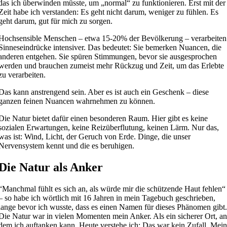
das ich überwinden müsste, um „normal“ zu funktionieren. Erst mit der
Zeit habe ich verstanden: Es geht nicht darum, weniger zu fühlen. Es
geht darum, gut für mich zu sorgen.
Hochsensible Menschen – etwa 15-20% der Bevölkerung – verarbeiten
Sinneseindrücke intensiver. Das bedeutet: Sie bemerken Nuancen, die
anderen entgehen. Sie spüren Stimmungen, bevor sie ausgesprochen
werden und brauchen zumeist mehr Rückzug und Zeit, um das Erlebte
zu verarbeiten.
Das kann anstrengend sein. Aber es ist auch ein Geschenk – diese
ganzen feinen Nuancen wahrnehmen zu können.
Die Natur bietet dafür einen besonderen Raum. Hier gibt es keine
sozialen Erwartungen, keine Reizüberflutung, keinen Lärm. Nur das,
was ist: Wind, Licht, der Geruch von Erde. Dinge, die unser
Nervensystem kennt und die es beruhigen.
Die Natur als Anker
“Manchmal fühlt es sich an, als würde mir die schützende Haut fehlen“
– so habe ich wörtlich mit 16 Jahren in mein Tagebuch geschrieben,
lange bevor ich wusste, dass es einen Namen für dieses Phänomen gibt
Die Natur war in vielen Momenten mein Anker. Als ein sicherer Ort, a
dem ich auftanken kann.
Heute verstehe ich: Das war kein Zufall. Mei