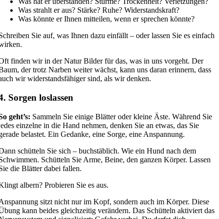
Was hat er überstanden? Stürme? Trockenheit? Verletzungen?
Was strahlt er aus? Stärke? Ruhe? Widerstandskraft?
Was könnte er Ihnen mitteilen, wenn er sprechen könnte?
Schreiben Sie auf, was Ihnen dazu einfällt – oder lassen Sie es einfach
wirken.
Oft finden wir in der Natur Bilder für das, was in uns vorgeht. Der
Baum, der trotz Narben weiter wächst, kann uns daran erinnern, dass
auch wir widerstandsfähiger sind, als wir denken.
4. Sorgen loslassen
So geht’s:
Sammeln Sie einige Blätter oder kleine Äste. Während Sie
jedes einzelne in die Hand nehmen, denken Sie an etwas, das Sie
gerade belastet. Ein Gedanke, eine Sorge, eine Anspannung.
Dann schütteln Sie sich – buchstäblich. Wie ein Hund nach dem
Schwimmen. Schütteln Sie Arme, Beine, den ganzen Körper. Lassen
Sie die Blätter dabei fallen.
Klingt albern? Probieren Sie es aus.
Anspannung sitzt nicht nur im Kopf, sondern auch im Körper. Diese
Übung kann beides gleichzeitig verändern. Das Schütteln aktiviert das