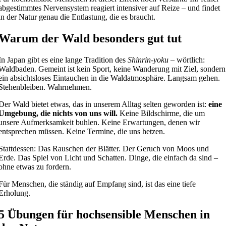
abgestimmtes Nervensystem reagiert intensiver auf Reize – und findet
in der Natur genau die Entlastung, die es braucht.
Warum der Wald besonders gut tut
In Japan gibt es eine lange Tradition des
Shinrin-yoku
– wörtlich:
Waldbaden. Gemeint ist kein Sport, keine Wanderung mit Ziel, sondern
ein absichtsloses Eintauchen in die Waldatmosphäre. Langsam gehen.
Stehenbleiben. Wahrnehmen.
Der Wald bietet etwas, das in unserem Alltag selten geworden ist:
eine
Umgebung, die nichts von uns will.
Keine Bildschirme, die um
unsere Aufmerksamkeit buhlen. Keine Erwartungen, denen wir
entsprechen müssen. Keine Termine, die uns hetzen.
Stattdessen: Das Rauschen der Blätter. Der Geruch von Moos und
Erde. Das Spiel von Licht und Schatten. Dinge, die einfach da sind –
ohne etwas zu fordern.
Für Menschen, die ständig auf Empfang sind, ist das eine tiefe
Erholung.
5 Übungen für hochsensible Menschen in