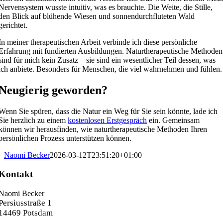
Nervensystem wusste intuitiv, was es brauchte. Die Weite, die Stille,
den Blick auf blühende Wiesen und sonnendurchfluteten Wald
gerichtet.
In meiner therapeutischen Arbeit verbinde ich diese persönliche
Erfahrung mit fundierten Ausbildungen. Naturtherapeutische Methoden
sind für mich kein Zusatz – sie sind ein wesentlicher Teil dessen, was
ich anbiete. Besonders für Menschen, die viel wahrnehmen und fühlen.
Neugierig geworden?
Wenn Sie spüren, dass die Natur ein Weg für Sie sein könnte, lade ich
Sie herzlich zu einem
kostenlosen Erstgespräch
ein. Gemeinsam
können wir herausfinden, wie naturtherapeutische Methoden Ihren
persönlichen Prozess unterstützen können.
Naomi Becker
2026-03-12T23:51:20+01:00
Kontakt
Naomi Becker
Persiusstraße 1
14469 Potsdam