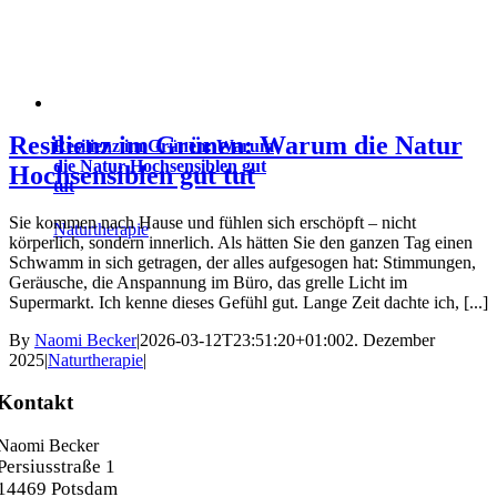
Resilienz im Grünen: Warum die Natur
Resilienz im Grünen: Warum
die Natur Hochsensiblen gut
Hochsensiblen gut tut
tut
Sie kommen nach Hause und fühlen sich erschöpft – nicht
Naturtherapie
körperlich, sondern innerlich. Als hätten Sie den ganzen Tag einen
Schwamm in sich getragen, der alles aufgesogen hat: Stimmungen,
Geräusche, die Anspannung im Büro, das grelle Licht im
Supermarkt. Ich kenne dieses Gefühl gut. Lange Zeit dachte ich, [...]
By
Naomi Becker
|
2026-03-12T23:51:20+01:00
2. Dezember
2025
|
Naturtherapie
|
Kontakt
Naomi Becker
Persiusstraße 1
14469 Potsdam