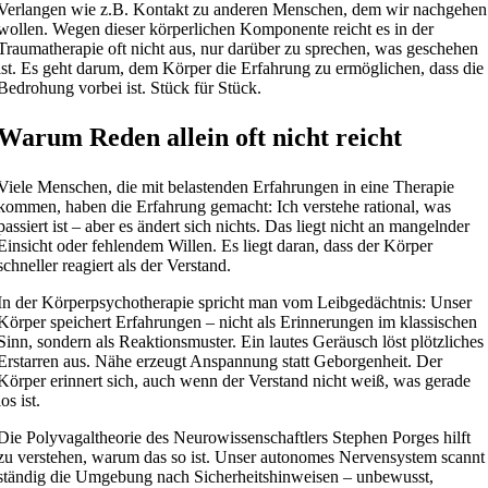
Verlangen wie z.B. Kontakt zu anderen Menschen, dem wir nachgehen
wollen. Wegen dieser körperlichen Komponente reicht es in der
Traumatherapie oft nicht aus, nur darüber zu sprechen, was geschehen
ist. Es geht darum, dem Körper die Erfahrung zu ermöglichen, dass die
Bedrohung vorbei ist. Stück für Stück.
Warum Reden allein oft nicht reicht
Viele Menschen, die mit belastenden Erfahrungen in eine Therapie
kommen, haben die Erfahrung gemacht: Ich verstehe rational, was
passiert ist – aber es ändert sich nichts. Das liegt nicht an mangelnder
Einsicht oder fehlendem Willen. Es liegt daran, dass der Körper
schneller reagiert als der Verstand.
In der Körperpsychotherapie spricht man vom Leibgedächtnis: Unser
Körper speichert Erfahrungen – nicht als Erinnerungen im klassischen
Sinn, sondern als Reaktionsmuster. Ein lautes Geräusch löst plötzliches
Erstarren aus. Nähe erzeugt Anspannung statt Geborgenheit. Der
Körper erinnert sich, auch wenn der Verstand nicht weiß, was gerade
los ist.
Die Polyvagaltheorie des Neurowissenschaftlers Stephen Porges hilft
zu verstehen, warum das so ist. Unser autonomes Nervensystem scannt
ständig die Umgebung nach Sicherheitshinweisen – unbewusst,