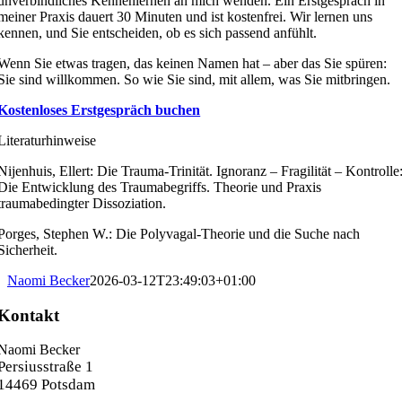
unverbindliches Kennenlernen an mich wenden. Ein Erstgespräch in
meiner Praxis dauert 30 Minuten und ist kostenfrei. Wir lernen uns
kennen, und Sie entscheiden, ob es sich passend anfühlt.
Wenn Sie etwas tragen, das keinen Namen hat – aber das Sie spüren:
Sie sind willkommen. So wie Sie sind, mit allem, was Sie mitbringen.
Kostenloses Erstgespräch buchen
Literaturhinweise
Nijenhuis, Ellert: Die Trauma-Trinität. Ignoranz – Fragilität – Kontrolle
Die Entwicklung des Traumabegriffs. Theorie und Praxis
traumabedingter Dissoziation.
Porges, Stephen W.: Die Polyvagal-Theorie und die Suche nach
Sicherheit.
Naomi Becker
2026-03-12T23:49:03+01:00
Kontakt
Naomi Becker
Persiusstraße 1
14469 Potsdam