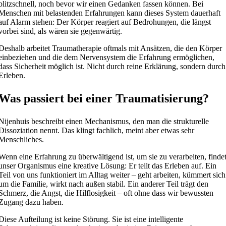
blitzschnell, noch bevor wir einen Gedanken fassen können. Bei
Menschen mit belastenden Erfahrungen kann dieses System dauerhaft
auf Alarm stehen: Der Körper reagiert auf Bedrohungen, die längst
vorbei sind, als wären sie gegenwärtig.
Deshalb arbeitet Traumatherapie oftmals mit Ansätzen, die den Körper
einbeziehen und die dem Nervensystem die Erfahrung ermöglichen,
dass Sicherheit möglich ist. Nicht durch reine Erklärung, sondern durch
Erleben.
Was passiert bei einer Traumatisierung?
Nijenhuis beschreibt einen Mechanismus, den man die strukturelle
Dissoziation nennt. Das klingt fachlich, meint aber etwas sehr
Menschliches.
Wenn eine Erfahrung zu überwältigend ist, um sie zu verarbeiten, finde
unser Organismus eine kreative Lösung: Er teilt das Erleben auf. Ein
Teil von uns funktioniert im Alltag weiter – geht arbeiten, kümmert sich
um die Familie, wirkt nach außen stabil. Ein anderer Teil trägt den
Schmerz, die Angst, die Hilflosigkeit – oft ohne dass wir bewussten
Zugang dazu haben.
Diese Aufteilung ist keine Störung. Sie ist eine intelligente