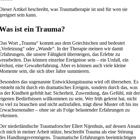
Dieser Artikel beschreibt, was Traumatherapie ist und für wen sie
geeignet sein kann.
Was ist ein Trauma?
Das Wort „Trauma“ kommt aus dem Griechischen und bedeutet
„Verletzung“ oder „Wunde“. In der Therapie meinen wir damit
Erfahrungen, die unsere Fähigkeit übersteigen, das Erlebte zu
verarbeiten. Das können einzelne Ereignisse sein – ein Unfall, ein
Verlust, eine Gewalterfahrung. Aber es können auch viele kleine
Momente sein, die sich über Jahre summieren.
Besonders das sogenannte Entwicklungstrauma wird oft übersehen. Es
entsteht nicht durch ein dramatisches Ereignis, sondern durch das, was
in der Kindheit gefehlt hat: Sicherheit, Zuwendung, das Gefühl, mit de
eigenen Bedürfnissen willkommen zu sein. Wer früh gelernt hat, nicht
zu viel zu brauchen und nicht aufzufallen, trägt diese Muster oft bis ins
Erwachsenenalter – ohne sie als Folge belastender Erfahrungen zu
erkennen.
Der niederländische Traumaforscher Ellert Nijenhuis, auf dessen Ansat
ich mich in meiner Arbeit stütze, beschreibt Trauma als eine Störung
des Handlungsvermögens. Traumatische Erfahrungen beeinträchtigen