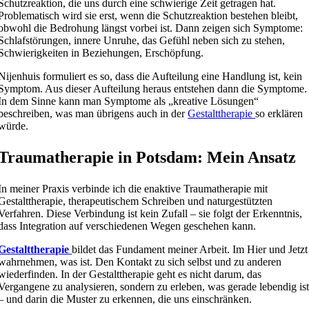
Schutzreaktion, die uns durch eine schwierige Zeit getragen hat.
Problematisch wird sie erst, wenn die Schutzreaktion bestehen bleibt,
obwohl die Bedrohung längst vorbei ist. Dann zeigen sich Symptome:
Schlafstörungen, innere Unruhe, das Gefühl neben sich zu stehen,
Schwierigkeiten in Beziehungen, Erschöpfung.
Nijenhuis formuliert es so, dass die Aufteilung eine Handlung ist, kein
Symptom. Aus dieser Aufteilung heraus entstehen dann die Symptome.
In dem Sinne kann man Symptome als „kreative Lösungen“
beschreiben, was man übrigens auch in der
Gestalttherapie
so erklären
würde.
Traumatherapie in Potsdam: Mein Ansatz
In meiner Praxis verbinde ich die enaktive Traumatherapie mit
Gestalttherapie, therapeutischem Schreiben und naturgestützten
Verfahren. Diese Verbindung ist kein Zufall – sie folgt der Erkenntnis,
dass Integration auf verschiedenen Wegen geschehen kann.
Gestalttherapie
bildet das Fundament meiner Arbeit. Im Hier und Jetzt
wahrnehmen, was ist. Den Kontakt zu sich selbst und zu anderen
wiederfinden. In der Gestalttherapie geht es nicht darum, das
Vergangene zu analysieren, sondern zu erleben, was gerade lebendig is
– und darin die Muster zu erkennen, die uns einschränken.