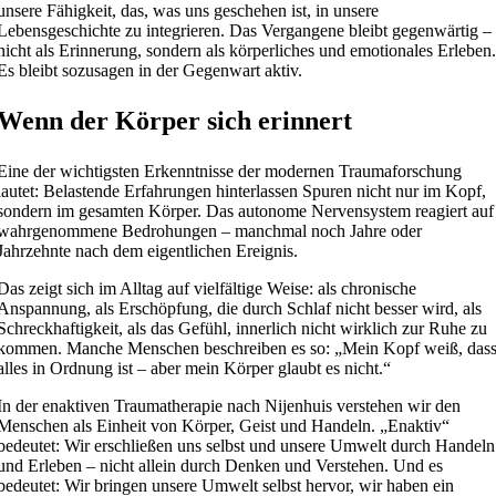
unsere Fähigkeit, das, was uns geschehen ist, in unsere
Lebensgeschichte zu integrieren. Das Vergangene bleibt gegenwärtig –
nicht als Erinnerung, sondern als körperliches und emotionales Erleben
Es bleibt sozusagen in der Gegenwart aktiv.
Wenn der Körper sich erinnert
Eine der wichtigsten Erkenntnisse der modernen Traumaforschung
lautet: Belastende Erfahrungen hinterlassen Spuren nicht nur im Kopf,
sondern im gesamten Körper. Das autonome Nervensystem reagiert auf
wahrgenommene Bedrohungen – manchmal noch Jahre oder
Jahrzehnte nach dem eigentlichen Ereignis.
Das zeigt sich im Alltag auf vielfältige Weise: als chronische
Anspannung, als Erschöpfung, die durch Schlaf nicht besser wird, als
Schreckhaftigkeit, als das Gefühl, innerlich nicht wirklich zur Ruhe zu
kommen. Manche Menschen beschreiben es so: „Mein Kopf weiß, das
alles in Ordnung ist – aber mein Körper glaubt es nicht.“
In der enaktiven Traumatherapie nach Nijenhuis verstehen wir den
Menschen als Einheit von Körper, Geist und Handeln. „Enaktiv“
bedeutet: Wir erschließen uns selbst und unsere Umwelt durch Handeln
und Erleben – nicht allein durch Denken und Verstehen. Und es
bedeutet: Wir bringen unsere Umwelt selbst hervor, wir haben ein