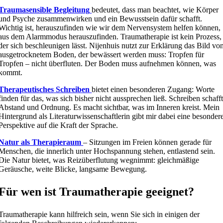
Traumasensible Begleitung
bedeutet, dass man beachtet, wie Körper
und Psyche zusammenwirken und ein Bewusstsein dafür schafft.
Wichtig ist, herauszufinden wie wir dem Nervensystem helfen können,
aus dem Alarmmodus herauszufinden. Traumatherapie ist kein Prozess,
der sich beschleunigen lässt. Nijenhuis nutzt zur Erklärung das Bild vo
ausgetrocknetem Boden, der bewässert werden muss: Tropfen für
Tropfen – nicht überfluten. Der Boden muss aufnehmen können, was
kommt.
Therapeutisches Schreiben
bietet einen besonderen Zugang: Worte
finden für das, was sich bisher nicht aussprechen ließ. Schreiben schaff
Abstand und Ordnung. Es macht sichtbar, was im Inneren kreist. Mein
Hintergrund als Literaturwissenschaftlerin gibt mir dabei eine besonder
Perspektive auf die Kraft der Sprache.
Natur als Therapieraum
– Sitzungen im Freien können gerade für
Menschen, die innerlich unter Hochspannung stehen, entlastend sein.
Die Natur bietet, was Reizüberflutung wegnimmt: gleichmäßige
Geräusche, weite Blicke, langsame Bewegung.
Für wen ist Traumatherapie geeignet?
Traumatherapie kann hilfreich sein, wenn Sie sich in einigen der